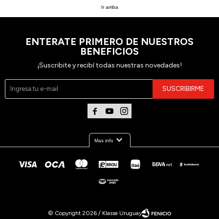
Ir arriba
ENTERATE PRIMERO DE NUESTROS
BENEFICIOS
¡Suscribite y recibí todas nuestras novedades!
SUSCRIBIRME



expand_more
Mas info
© Copyright 2026 / Klasse Uruguay