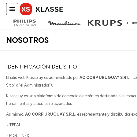
menu
close
home
local_shipping
NOSOTROS
IDENTIFICACIÓN DEL SITIO
El sitio web Klasse.uy es administrado por
AC CORP URUGUAY S.R.L
., c
Sitio” o “el Administrador”).
Klasse.uy es una plataforma de comercio electrónico destinada a la comerc
herramientas y artículos relacionados.
Asimismo,
AC CORP URUGUAY S.R.L
. es representante y distribuidor e
• TEFAL
• MOULINEX