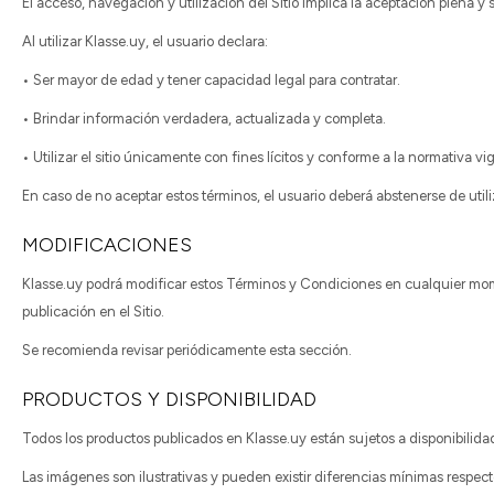
El acceso, navegación y utilización del Sitio implica la aceptación plena y
Al utilizar Klasse.uy, el usuario declara:
• Ser mayor de edad y tener capacidad legal para contratar.
• Brindar información verdadera, actualizada y completa.
• Utilizar el sitio únicamente con fines lícitos y conforme a la normativa vi
En caso de no aceptar estos términos, el usuario deberá abstenerse de utiliza
MODIFICACIONES
Klasse.uy podrá modificar estos Términos y Condiciones en cualquier mom
publicación en el Sitio.
Se recomienda revisar periódicamente esta sección.
PRODUCTOS Y DISPONIBILIDAD
Todos los productos publicados en Klasse.uy están sujetos a disponibilida
Las imágenes son ilustrativas y pueden existir diferencias mínimas respect