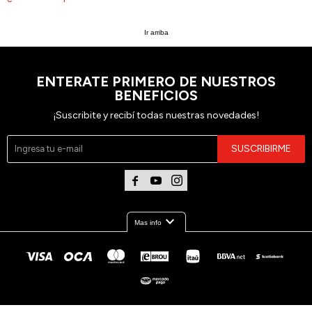
Ir arriba
ENTERATE PRIMERO DE NUESTROS
BENEFICIOS
¡Suscribite y recibí todas nuestras novedades!
SUSCRIBIRME



expand_more
Mas info