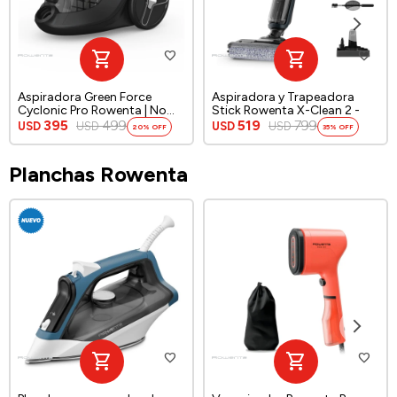
Aspiradora Green Force
Aspiradora y Trapeadora
Cyclonic Pro Rowenta | No
Stick Rowenta X-Clean 2 -
utiliza bolsa
395
499
519
799
USD
USD
USD
USD
20
35
Planchas Rowenta