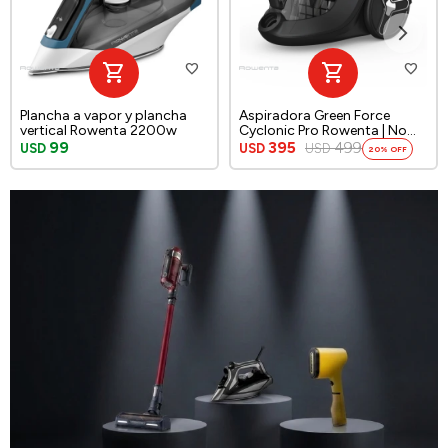
Plancha a vapor y plancha
Aspiradora Green Force
vertical Rowenta 2200w
Cyclonic Pro Rowenta | No
utiliza bolsa
99
395
499
USD
USD
USD
20