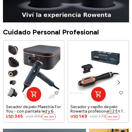
Cuidado Personal Profesional
Secador de pelo Maestría For
Secador y cepillo de pelo
You - con pantalla led y 6
Rowenta profesional | 2 En 1 |
accesorios
Color negro.
345
399
149
179
USD
USD
USD
USD
13
16