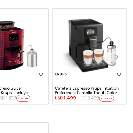
preso Super
Cafetera Espresso Krups Intuition
Krups | Incluye
Preference | Pantalla Tactil | Color
ra leche | Color Rojo
gris.
1.399
1.499
2.499
SD
USD
USD
37
40