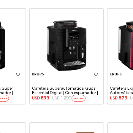
s Super
Cafetera Superautomática Krups
Cafetera Ex
mador |
Essential Digital | Con espumador |
Automática 
Color negro.
accesorio pa
839
1.299
879
USD
USD
USD
U
35