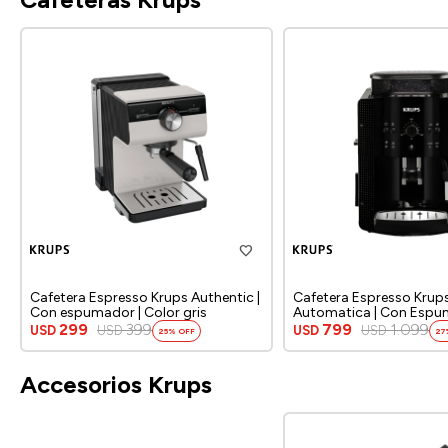
Cafetera Espresso Krups Authentic |
Cafetera Espresso Krup
Con espumador | Color gris
Automatica | Con Espu
Color negro.
299
399
799
1.099
USD
USD
USD
USD
25
27
Accesorios Krups