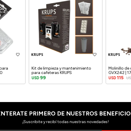
 para
Kit de limpieza y mantenimiento
Molinillo de
00
para cafeteras KRUPS
GVX242 | 17 
Potencia 10
99
115
USD
USD
U
ENTERATE PRIMERO DE NUESTROS BENEFICIO
¡Suscribite y recibí todas nuestras novedades!