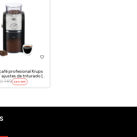
 café profesional Krups
ajustes de triturado |
0 W | Color negro.
149
SD
22
S