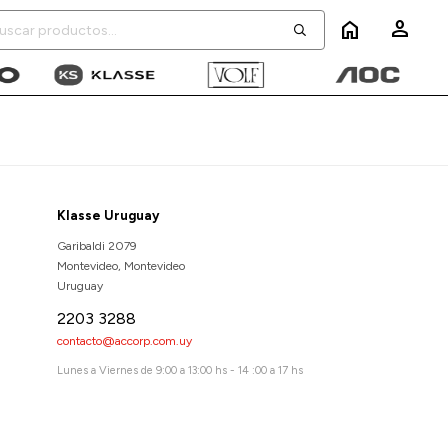
home
Klasse Uruguay
Garibaldi 2079
Montevideo
,
Montevideo
Uruguay
2203 3288
contacto@accorp.com.uy
Lunes a Viernes de 9:00 a 13:00 hs - 14 :00 a 17 hs