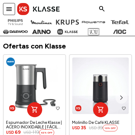
menu
close
Ofertas con Klasse
Espumador De Leche Klasse |
Molinillo De Café KLASSE
ACERO INOXIDABLE | FÁCIL
35
39
USD
USD
10
LIMPIEZA
69
119
USD
USD
42