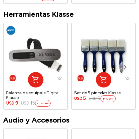
Herramientas Klasse
Balanza de equipaje Digital
Set de 5 pinceles Klasse
Klasse
5
9
USD
USD
44
9
15
USD
USD
40
Audio y Accesorios