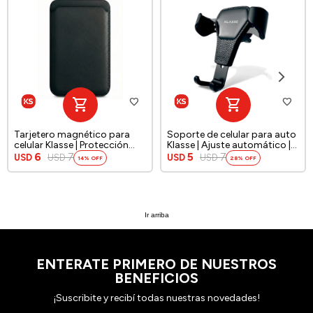
Tarjetero magnético para
Soporte de celular para auto
celular Klasse | Protección
Klasse | Ajuste automático |
RFID integrada
Color negro
6
7
5
7
USD
USD
USD
USD
14
28
Ir arriba
ENTERATE PRIMERO DE NUESTROS
BENEFICIOS
¡Suscribite y recibí todas nuestras novedades!