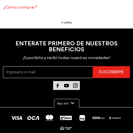
¿Cómo comprar?
Ir arriba
ENTERATE PRIMERO DE NUESTROS
BENEFICIOS
¡Suscribite y recibí todas nuestras novedades!
SUSCRIBIRME



expand_more
Mas info