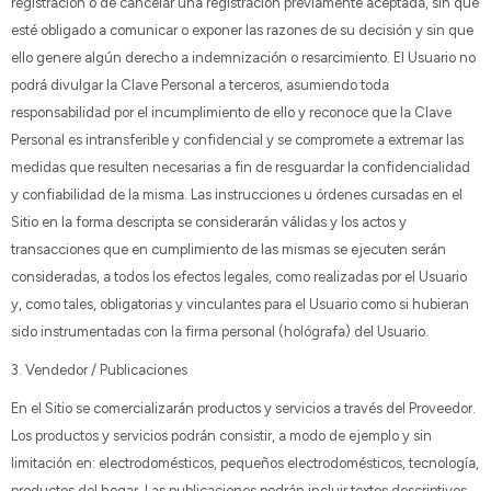
registración o de cancelar una registración previamente aceptada, sin que
esté obligado a comunicar o exponer las razones de su decisión y sin que
ello genere algún derecho a indemnización o resarcimiento. El Usuario no
podrá divulgar la Clave Personal a terceros, asumiendo toda
responsabilidad por el incumplimiento de ello y reconoce que la Clave
Personal es intransferible y confidencial y se compromete a extremar las
medidas que resulten necesarias a fin de resguardar la confidencialidad
y confiabilidad de la misma. Las instrucciones u órdenes cursadas en el
Sitio en la forma descripta se considerarán válidas y los actos y
transacciones que en cumplimiento de las mismas se ejecuten serán
consideradas, a todos los efectos legales, como realizadas por el Usuario
y, como tales, obligatorias y vinculantes para el Usuario como si hubieran
sido instrumentadas con la firma personal (hológrafa) del Usuario.
3. Vendedor / Publicaciones
En el Sitio se comercializarán productos y servicios a través del Proveedor.
Los productos y servicios podrán consistir, a modo de ejemplo y sin
limitación en: electrodomésticos, pequeños electrodomésticos, tecnología,
productos del hogar. Las publicaciones podrán incluir textos descriptivos,