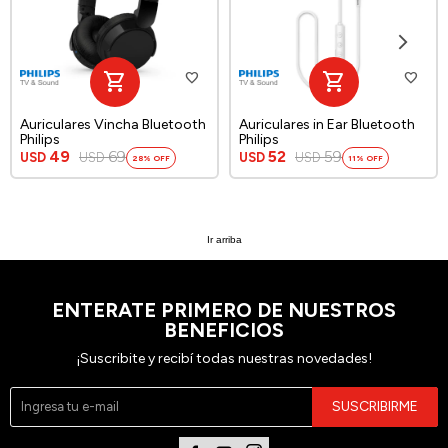
Auriculares Vincha Bluetooth
Auriculares in Ear Bluetooth
Philips
Philips
49
69
52
59
USD
USD
USD
USD
28
11
Ir arriba
ENTERATE PRIMERO DE NUESTROS
BENEFICIOS
¡Suscribite y recibí todas nuestras novedades!
SUSCRIBIRME