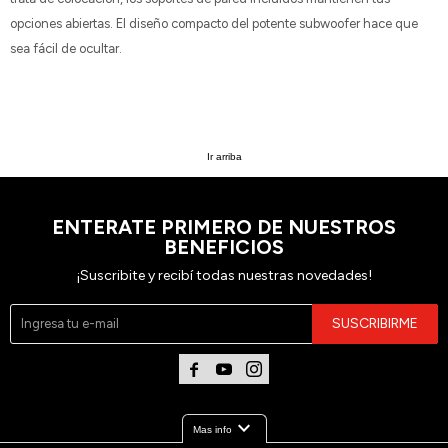
opciones abiertas. El diseño compacto del potente subwoofer hace que
sea fácil de ocultar.
Ir arriba
ENTERATE PRIMERO DE NUESTROS
BENEFICIOS
¡Suscribite y recibí todas nuestras novedades!
SUSCRIBIRME



expand_more
Mas info