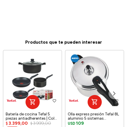
Productos que te pueden interesar
Batería de cocina Tefal 5
Olla express presión Tefal 8L
piezas antiadherentes | Color
aluminio 5 sistemas
negro.
seguridad c/tapa
3.399,00
3.999,00
109
$
$
USD