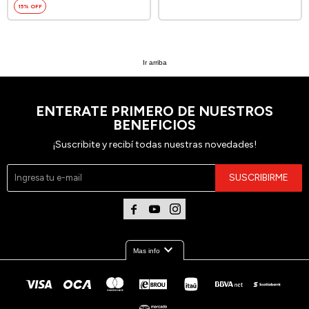
15
Ir arriba
ENTERATE PRIMERO DE NUESTROS
BENEFICIOS
¡Suscribite y recibí todas nuestras novedades!
SUSCRIBIRME



expand_more
Mas info