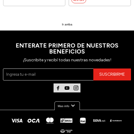
30
Ir arriba
ENTERATE PRIMERO DE NUESTROS
BENEFICIOS
¡Suscribite y recibí todas nuestras novedades!
SUSCRIBIRME



expand_more
Mas info