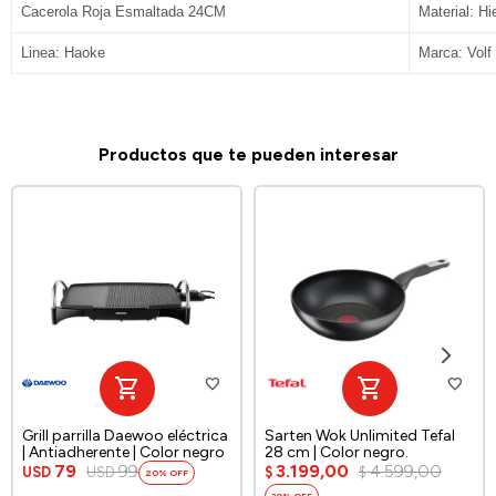
Cacerola Roja Esmaltada 24CM
Material: Hi
Linea: Haoke
Marca: Volf
Productos que te pueden interesar
Grill parrilla Daewoo eléctrica
Sarten Wok Unlimited Tefal
| Antiadherente | Color negro
28 cm | Color negro.
79
99
3.199,00
4.599,00
USD
USD
$
$
20