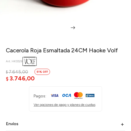
Cacerola Roja Esmaltada 24CM Haoke Volf
HKS529
7.645,00
$
51
3.746,00
$
Pagos:
Ver opciones de pago y planes de cuotas
Envíos