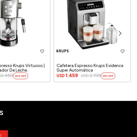
presso Krups Virtuoso |
Cafetera Espresso Krups Evidence
dor De Leche.
Super Automática
459
1.459
2.199
SD
USD
USD
30
33
S
E