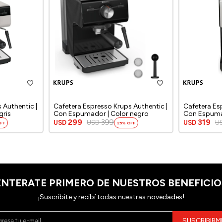
 Authentic |
Cafetera Espresso Krups Authentic |
Cafetera Es
gris
Con Espumador | Color negro
Con Espuma
299
399
319
USD
USD
USD
U
25
ENTERATE PRIMERO DE NUESTROS BENEFICIO
¡Suscribite y recibí todas nuestras novedades!
SUSCRIBIRM