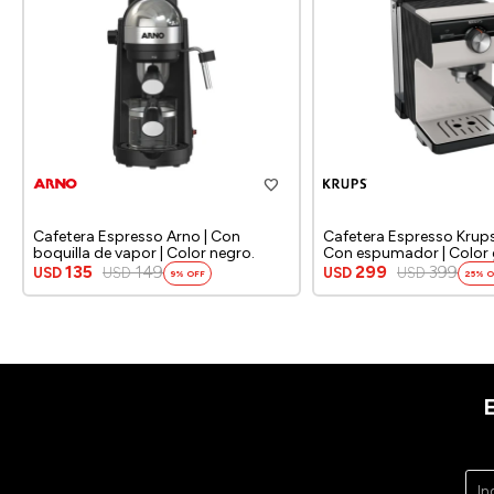
Cafetera Espresso Arno | Con
Cafetera Espresso Krups
boquilla de vapor | Color negro.
Con espumador | Color 
135
149
299
399
USD
USD
USD
USD
9
25