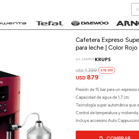
Cafetera Expreso Super
para leche | Color Rojo
EA816570
NOTIFICARME
1.399
USD
37
879
USD
Presión de 15 bar para un espresso 
Capacidad de agua de 1,7 Lts.
Tecnología super automática que op
Control de temperatura y molienda.
Incluye accesorio Auto Cappuccin
COMPRAR