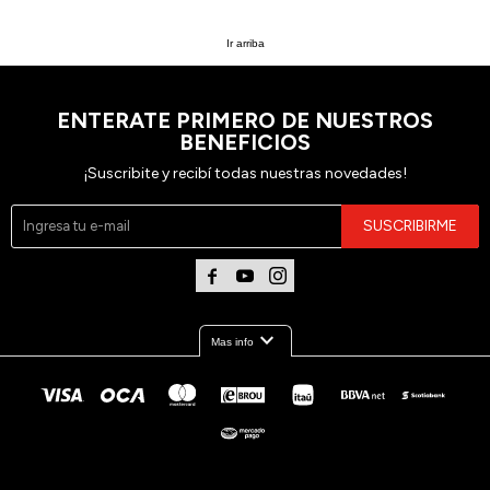
Ir arriba
ENTERATE PRIMERO DE NUESTROS
BENEFICIOS
¡Suscribite y recibí todas nuestras novedades!
SUSCRIBIRME



expand_more
Mas info