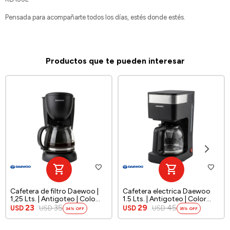
Pensada para acompañarte todos los días, estés donde estés.
Productos que te pueden interesar
Cafetera de filtro Daewoo |
Cafetera electrica Daewoo
1,25 Lts. | Antigoteo | Colo
1.5 Lts. | Antigoteo | Color
negro
negro
23
35
29
45
USD
USD
USD
USD
34
35