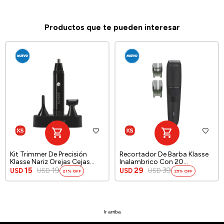
Productos que te pueden interesar
Kit Trimmer De Precisión
Recortador De Barba Klasse
Klasse Nariz Orejas Cejas
Inalambrico Con 20
Patillas
Longitudes
15
19
29
39
USD
USD
USD
USD
21
25
Ir arriba