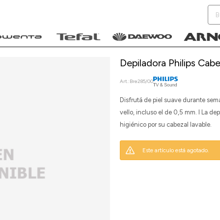
Depiladora Philips Cab
Bre285/00
Disfrutá de piel suave durante sema
NOTIFICARME
vello, incluso el de 0,5 mm. I La d
higiénico por su cabezal lavable.
Este artículo está agotado.