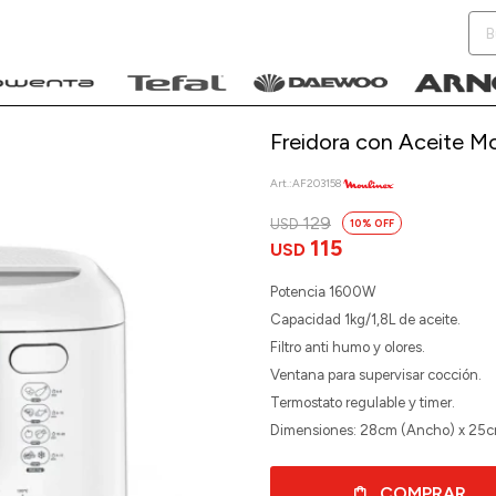
Freidora con Aceite M
AF203158
129
USD
10
NOTIFICARME
115
USD
Potencia 1600W
Capacidad 1kg/1,8L de aceite.
Filtro anti humo y olores.
Ventana para supervisar cocción.
Termostato regulable y timer.
Dimensiones: 28cm (Ancho) x 25cm
COMPRAR