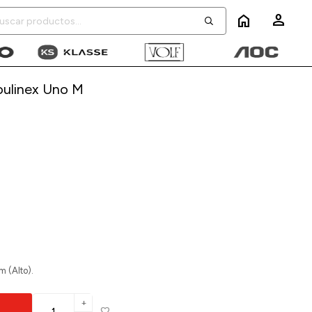
home
oulinex Uno M
 (Alto).
add