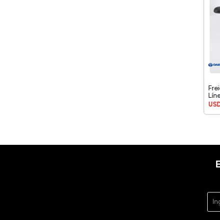
Fre
Lín
US