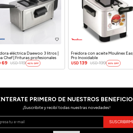
idora eléctrica Daewoo 3 litros |
Freidora con aceite Moulinex Eas
ea Chef | Frituras profesionales
Pro Inoxidable
69
119
139
199
D
USD
USD
USD
42
30
ENTERATE PRIMERO DE NUESTROS BENEFICIO
¡Suscribite y recibí todas nuestras novedades!
SUSCRIBIRM