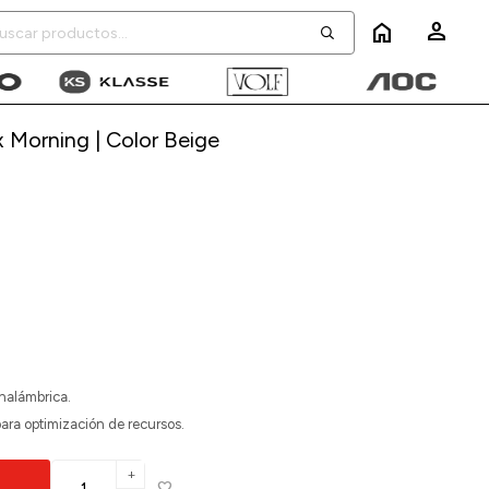
home
x Morning | Color Beige
inalámbrica.
para optimización de recursos.
add