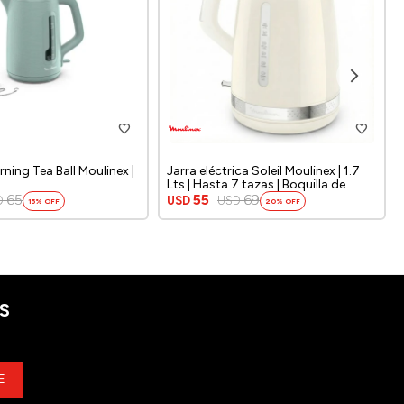
ning Tea Ball Moulinex |
Jarra eléctrica Soleil Moulinex | 1.7
Lts | Hasta 7 tazas | Boquilla de
precisión | Filtro antical extraíble |
65
55
69
D
USD
USD
15
20
Color Marfil |
S
E