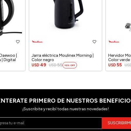
 Daewoo |
Jarra eléctrica Moulinex Morning |
Hervidor Mor
| Digital
Color negro
Color verde
49
55
55
USD
USD
USD
US
10
ENTERATE PRIMERO DE NUESTROS BENEFICIO
¡Suscribite y recibí todas nuestras novedades!
SUSCRIBIRM