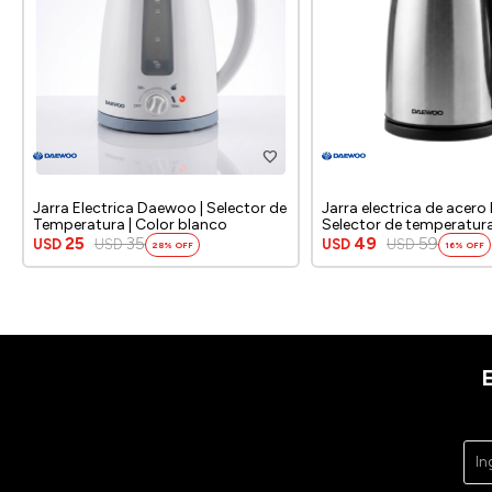
Jarra Electrica Daewoo | Selector de
Jarra electrica de acero
Temperatura | Color blanco
Selector de temperatura 
25
35
49
59
USD
USD
USD
USD
28
16