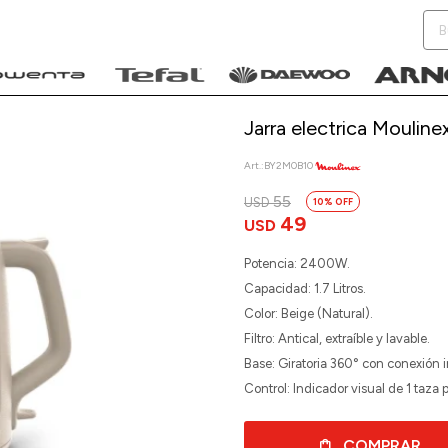
Jarra electrica Mouline
BY2M0B10
55
USD
10
NOTIFICARME
49
USD
Potencia: 2400W.
Capacidad: 1.7 Litros.
Color: Beige (Natural).
Filtro: Antical, extraíble y lavable.
Base: Giratoria 360° con conexión 
Control: Indicador visual de 1 taza 
COMPRAR