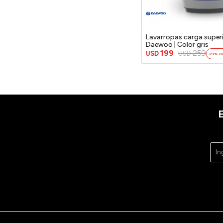
Lavarropas carga super
Daewoo | Color gris
199
259
USD
USD
23