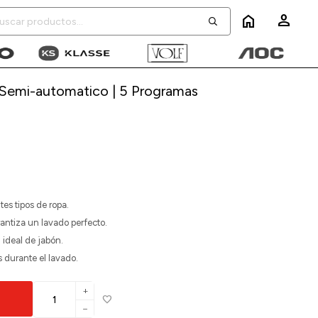
home
 Semi-automatico | 5 Programas
es tipos de ropa.
antiza un lavado perfecto.
 ideal de jabón.
s durante el lavado.
add
remove