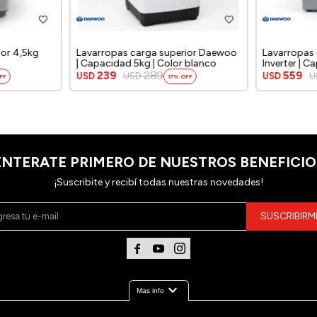
ior 4,5kg
Lavarropas carga superior Daewoo
Lavarropas 
| Capacidad 5kg | Color blanco
Inverter | C
Color silver
239
289
559
USD
USD
USD
U
17
ENTERATE PRIMERO DE NUESTROS BENEFICIO
¡Suscribite y recibí todas nuestras novedades!
SUSCRIBIRM



expand_more
Mas info