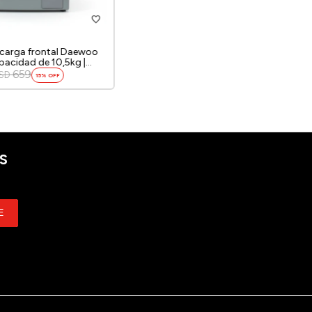
carga frontal Daewoo
apacidad de 10,5kg |
659
SD
15
S
E