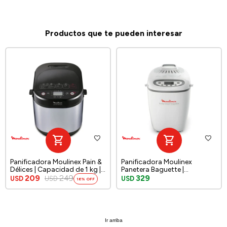
Productos que te pueden interesar
Panificadora Moulinex Pain &
Panificadora Moulinex
Délices | Capacidad de 1 kg |
Panetera Baguette |
20 programas automáticos
Capacidad de 1.5kg | 1600w |
209
249
329
USD
USD
USD
16
|Prepara yogur, panes y
16 programas |
mermeladas |
Ir arriba