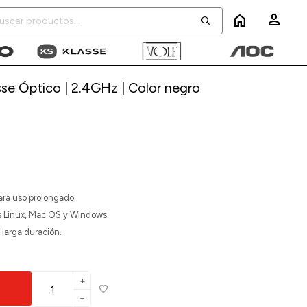
home
se Óptico | 2.4GHz | Color negro
para uso prolongado.
s Linux, Mac OS y Windows.
larga duración.
add
remove