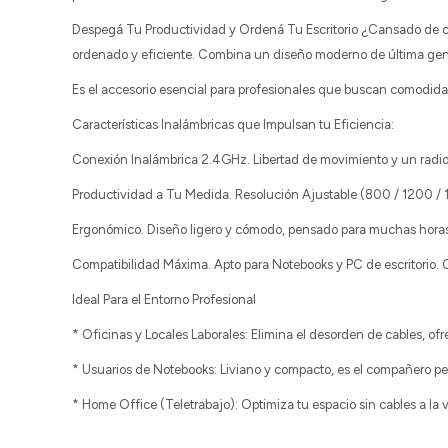
Despegá Tu Productividad y Ordená Tu Escritorio ¿Cansado de cab
ordenado y eficiente. Combina un diseño moderno de última genera
Es el accesorio esencial para profesionales que buscan comodidad,
Características Inalámbricas que Impulsan tu Eficiencia:
Conexión Inalámbrica 2.4GHz. Libertad de movimiento y un radio d
Productividad a Tu Medida. Resolución Ajustable (800 / 1200 / 16
Ergonómico. Diseño ligero y cómodo, pensado para muchas horas
Compatibilidad Máxima. Apto para Notebooks y PC de escritorio. C
Ideal Para el Entorno Profesional
* Oficinas y Locales Laborales: Elimina el desorden de cables, of
* Usuarios de Notebooks: Liviano y compacto, es el compañero perf
* Home Office (Teletrabajo): Optimiza tu espacio sin cables a la v