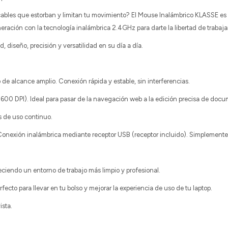
les que estorban y limitan tu movimiento? El Mouse Inalámbrico KLASSE es la 
ción con la tecnología inalámbrica 2.4GHz para darte la libertad de trabajar 
 diseño, precisión y versatilidad en su día a día.
e alcance amplio. Conexión rápida y estable, sin interferencias.
00 DPI). Ideal para pasar de la navegación web a la edición precisa de docum
 de uso continuo.
onexión inalámbrica mediante receptor USB (receptor incluido). Simplemente P
reciendo un entorno de trabajo más limpio y profesional.
ecto para llevar en tu bolso y mejorar la experiencia de uso de tu laptop.
ista.