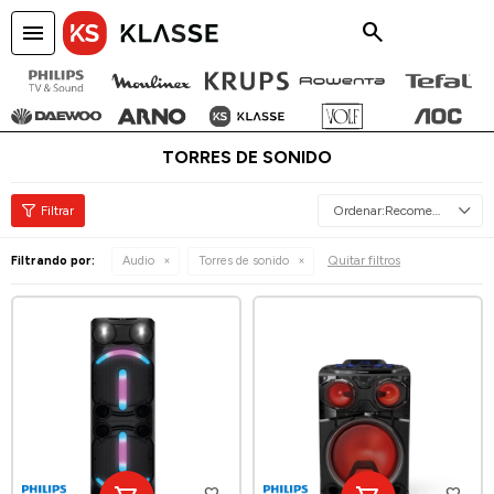
menu
close
TORRES DE SONIDO
Recomendados
Quitar filtros
Filtrando por:
Audio
Torres de sonido