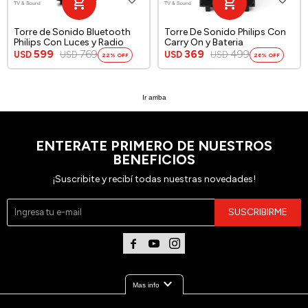
Torre de Sonido Bluetooth
Torre De Sonido Philips Con
Philips Con Luces y Radio
Carry On y Bateria
599
769
369
499
USD
USD
USD
USD
22
26
Ir arriba
ENTERATE PRIMERO DE NUESTROS
BENEFICIOS
¡Suscribite y recibí todas nuestras novedades!
SUSCRIBIRME



expand_more
Mas info