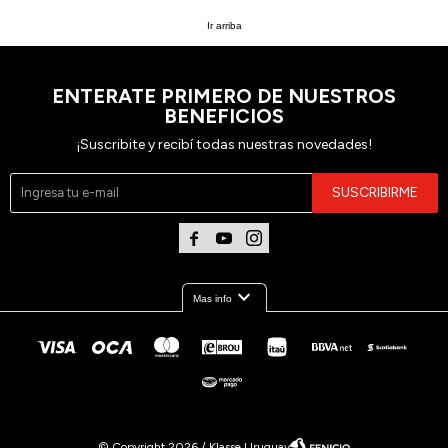
Ir arriba
ENTERATE PRIMERO DE NUESTROS
BENEFICIOS
¡Suscribite y recibí todas nuestras novedades!
SUSCRIBIRME



expand_more
Mas info
© Copyright 2026 / Klasse Uruguay