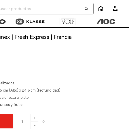
home
inex | Fresh Express | Francia
alizados.
5 cm (Alto) x 24.6 cm (Profundidad).
 directa al plato.
uesos y frutas.
add
remove