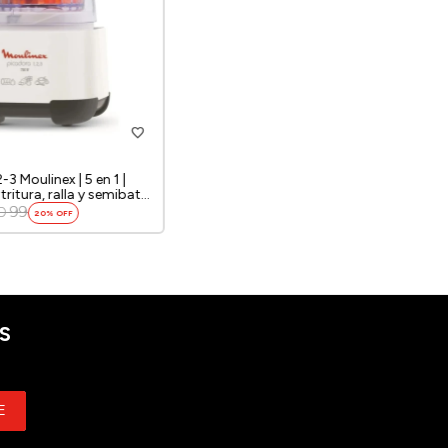
-3 Moulinex | 5 en 1 |
tritura, ralla y semibate |
 titanio Powelix.
99
D
20
S
E