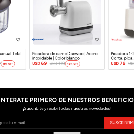
manual Tefal
Picadora de carne Daewoo | Acero
Picadora 1-2
inoxidable | Color blanco
Corta, pica, 
Cuchillas de
0
69
119
79
USD
USD
USD
US
15
42
ENTERATE PRIMERO DE NUESTROS BENEFICIO
¡Suscribite y recibí todas nuestras novedades!
SUSCRIBIRM