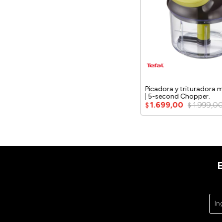
Picadora y trituradora 
| 5-second Chopper.
1.699,00
1.999,0
$
$