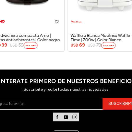
dwichera compacta Arno |
Wafflera Blanca Moulinex Waffle
cas antiadherentes | Color negro.
Time | 700w | Color Blanco.
39
59
69
79
D
USD
USD
USD
33
12
ENTERATE PRIMERO DE NUESTROS BENEFICIO
¡Suscribite y recibí todas nuestras novedades!
SUSCRIBIRM


