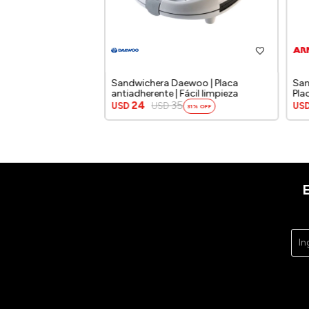
Sandwichera Daewoo | Placa
San
antiadherente | Fácil limpieza
Pla
24
35
USD
USD
US
31