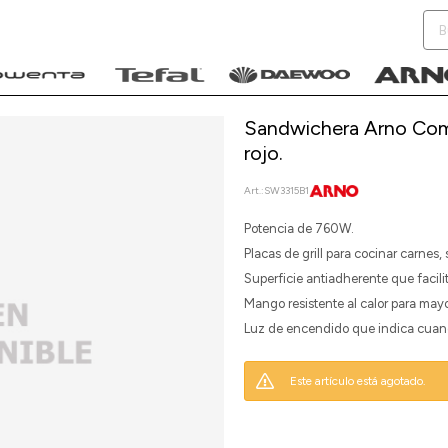
Sandwichera Arno Compa
rojo.
SW3315B1
NOTIFICARME
Potencia de 760W.
Placas de grill para cocinar carnes
Superficie antiadherente que facilit
Mango resistente al calor para mayo
Luz de encendido que indica cuand
Este artículo está agotado.