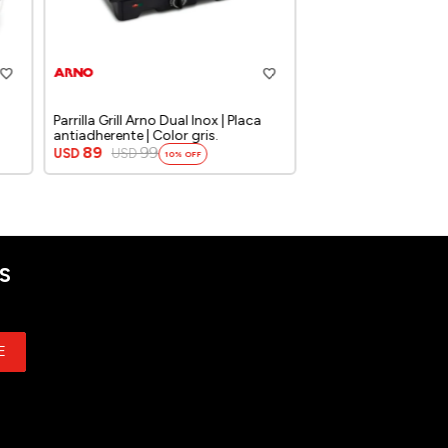
Parrilla Grill Arno Dual Inox | Placa
antiadherente | Color gris.
89
99
USD
USD
10
S
E