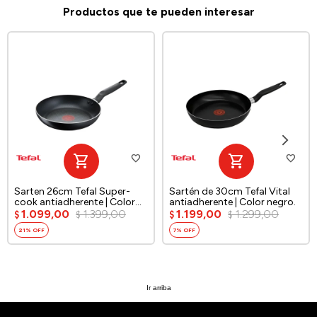
Productos que te pueden interesar
Sarten 26cm Tefal Super-
Sartén de 30cm Tefal Vital
cook antiadherente | Color
antiadherente | Color negro.
negro.
1.099,00
1.399,00
1.199,00
1.299,00
$
$
$
$
21
7
Ir arriba