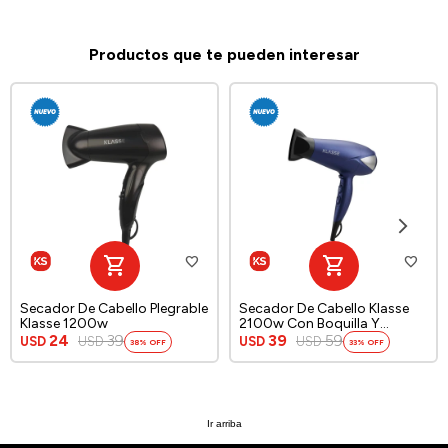
Productos que te pueden interesar
Secador De Cabello Plegrable
Secador De Cabello Klasse
Klasse 1200w
2100w Con Boquilla Y
Difusor
24
39
39
59
USD
USD
USD
USD
38
33
Ir arriba