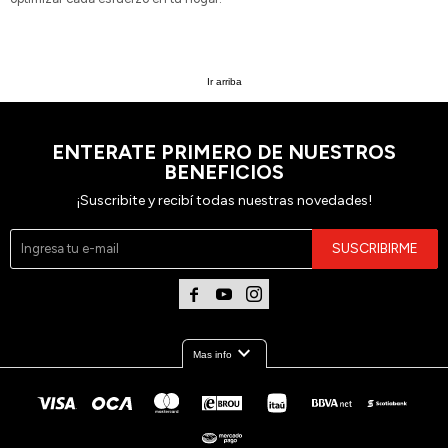
Ir arriba
ENTERATE PRIMERO DE NUESTROS
BENEFICIOS
¡Suscribite y recibí todas nuestras novedades!
SUSCRIBIRME



expand_more
Mas info