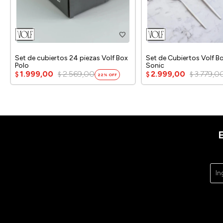
Set de cubiertos 24 piezas Volf Box
Set de Cubiertos Volf B
Polo
Sonic
1.999,00
2.569,00
2.999,00
3.779,0
$
$
$
$
22