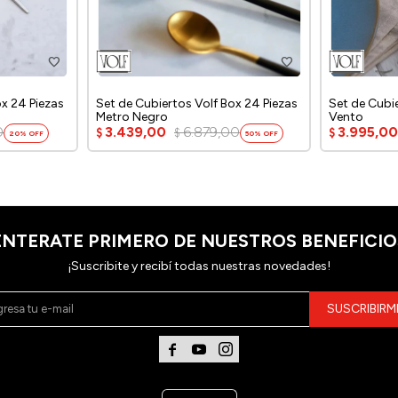
ox 24 Piezas
Set de Cubiertos Volf Box 24 Piezas
Set de Cubi
Metro Negro
Vento
0
3.439,00
6.879,00
3.995,0
$
$
$
20
50
ENTERATE PRIMERO DE NUESTROS BENEFICIO
¡Suscribite y recibí todas nuestras novedades!
SUSCRIBIRM


