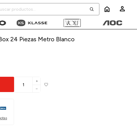
home
 Box 24 Piezas Metro Blanco
add
remove
uotas