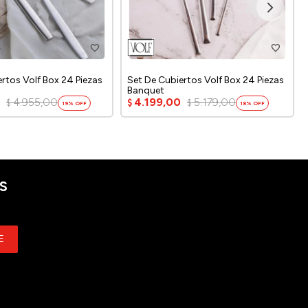
ertos Volf Box 24 Piezas
Set De Cubiertos Volf Box 24 Piezas
Banquet
0
4.955,00
4.199,00
5.179,00
$
$
$
19
18
S
E