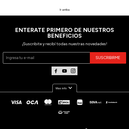
Ir arriba
ENTERATE PRIMERO DE NUESTROS
BENEFICIOS
¡Suscribite y recibí todas nuestras novedades!
SUSCRIBIRME



expand_more
Mas info