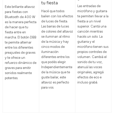
tu fiesta
Las entradas de
Este brillante altavoz
Hacé que todos
micrófono y guitarra
para fiestas con
bailen con los efectos
te permiten llevar a la
Bluetooth de 400 W
de luces de fiesta.
fiesta a un nivel
es la manera perfecta
Las barras de luces
superior. Cantá una
de hacer que tu
de colores del altavoz
canción mientras
fiesta entre en
se iluminan al ritmo
hacés un solo. La
marcha. El botón DBB
de la música y hay
guitarra y el
te permite alternar
cinco modos de
micrófono tienen sus
entre los diferentes
iluminación
propios controles de
preajustes de graves
diferentes entre los
volumen. Cambiá el
y te ofrece un
que podés elegir.
sonido de tu voz,
refuerzo dinámico de
Independientemente
atenuá las voces
graves para emitir
de la música que te
originales, agregá
sonidos realmente
guste bailar, este
efectos de eco e
potentes.
altavoz es perfecto
incluso grabá.
para vos.