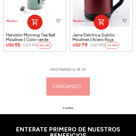
Hervidor Morning Tea Ball
Jarra Eléctrica Subito
Moulinex | Color verde
Moulinex | Acero Roja
55
65
79
89
USD
USD
USD
USD
15
11
MOSTRANDO
12
DE
131
Ir arriba
ENTERATE PRIMERO DE NUESTROS
BENEFICIOS