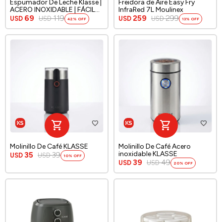
Espumador De Leche Klasse |
Freidora de Aire Easy Fry
ACERO INOXIDABLE | FÁCIL
InfraRed 7L Moulinex
LIMPIEZA
69
119
259
299
USD
USD
USD
USD
42
13
Molinillo De Café KLASSE
Molinillo De Café Acero
inoxidable KLASSE
35
39
USD
USD
10
39
49
USD
USD
20