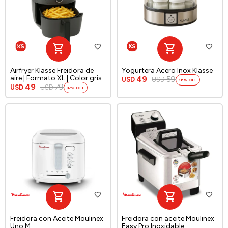
Airfryer Klasse Freidora de
Yogurtera Acero Inox Klasse
aire | Formato XL | Color gris
49
59
USD
USD
16
49
79
USD
USD
37
Freidora con Aceite Moulinex
Freidora con aceite Moulinex
Uno M
Easy Pro Inoxidable