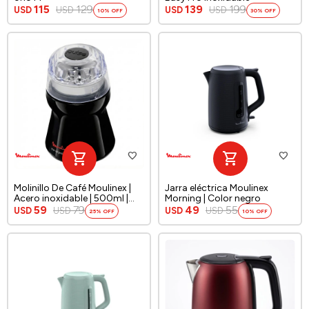
115
129
139
199
USD
USD
USD
USD
10
30
Molinillo De Café Moulinex |
Jarra eléctrica Moulinex
Acero inoxidable | 500ml |
Morning | Color negro
Color negro
59
79
49
55
USD
USD
USD
USD
25
10