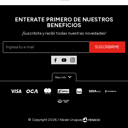
ENTERATE PRIMERO DE NUESTROS
BENEFICIOS
¡Suscribite y recibí todas nuestras novedades!
SUSCRIBIRME



expand_more
Mas info
© Copyright 2026 / Klasse Uruguay