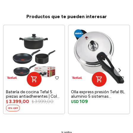
Productos que te pueden interesar
Batería de cocina Tefal 5
Olla express presión Tefal 8L
piezas antiadherentes | Color
aluminio 5 sistemas
negro.
seguridad c/tapa
3.399,00
3.999,00
109
$
$
USD
15
Ir arriba