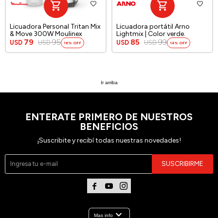
Licuadora Personal Tritan Mix
Licuadora portátil Arno
& Move 300W Moulinex
Lightmix | Color verde.
79
95
85
99
USD
USD
USD
USD
16
14
Ir arriba
ENTERATE PRIMERO DE NUESTROS
BENEFICIOS
¡Suscribite y recibí todas nuestras novedades!
SUSCRIBIRME



expand_more
Mas info