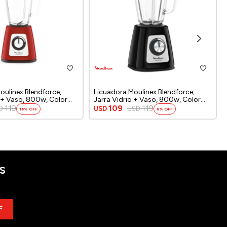
oulinex Blendforce,
Licuadora Moulinex Blendforce,
o + Vaso, 800w, Color
Jarra Vidrio + Vaso, 800w, Color
negro
119
109
119
D
USD
USD
16
8
S
E