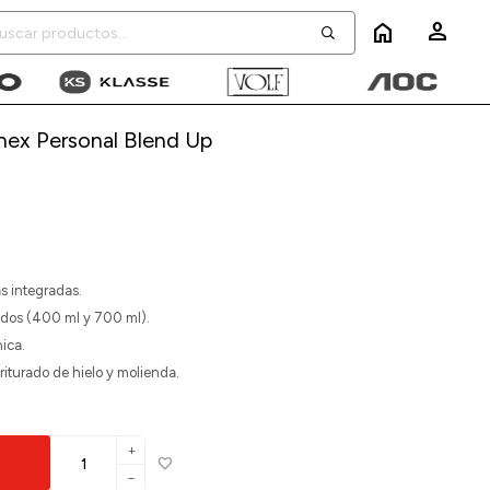
home
nex Personal Blend Up
s integradas.
uidos (400 ml y 700 ml).
nica.
triturado de hielo y molienda.
add
remove