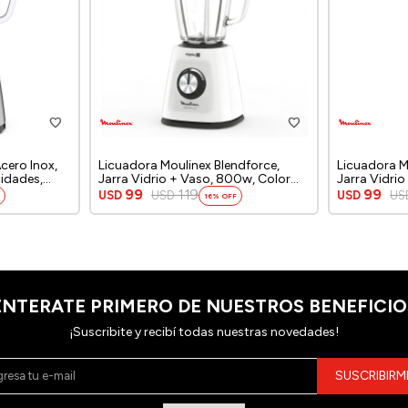
cero Inox,
Licuadora Moulinex Blendforce,
Licuadora M
cidades,
Jarra Vidrio + Vaso, 800w, Color
Jarra Vidri
blanco.
Rojo
99
119
99
USD
USD
USD
US
16
ENTERATE PRIMERO DE NUESTROS BENEFICIO
¡Suscribite y recibí todas nuestras novedades!
SUSCRIBIRM