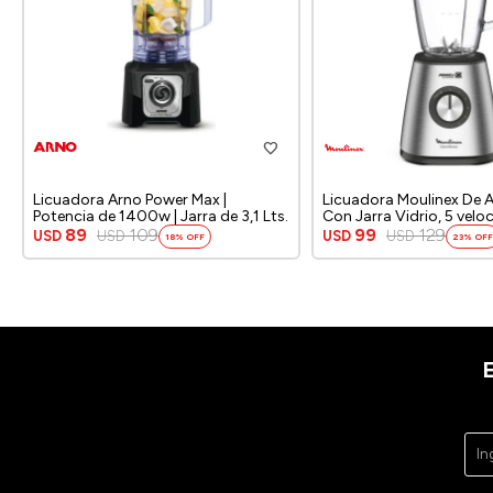
Licuadora Arno Power Max |
Licuadora Moulinex De A
Potencia de 1400w | Jarra de 3,1 Lts.
Con Jarra Vidrio, 5 velo
800w, Color Plateado
89
109
99
129
USD
USD
USD
USD
18
23