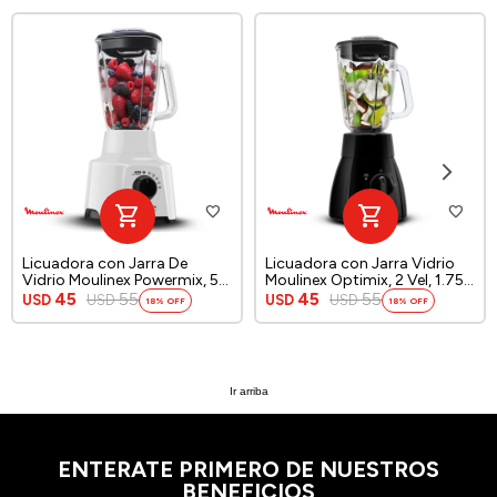
Licuadora con Jarra De
Licuadora con Jarra Vidrio
Vidrio Moulinex Powermix, 5
Moulinex Optimix, 2 Vel, 1.75
Velocidades, color blanco.
L, color negro.
45
55
45
55
USD
USD
USD
USD
18
18
Ir arriba
ENTERATE PRIMERO DE NUESTROS
BENEFICIOS