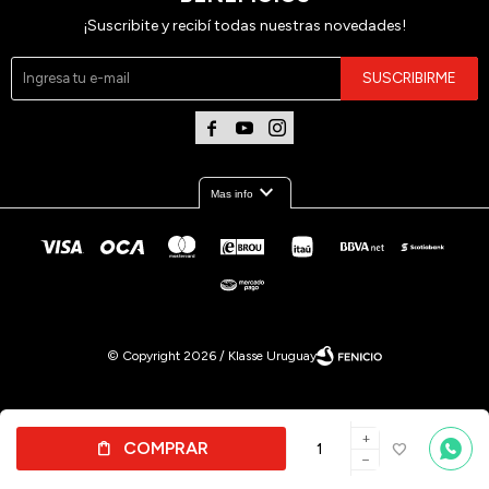
¡Suscribite y recibí todas nuestras novedades!
SUSCRIBIRME



expand_more
Mas info
© Copyright 2026 / Klasse Uruguay
Por
consultas
add
COMPRAR
no dudes
remove
en
escribirnos