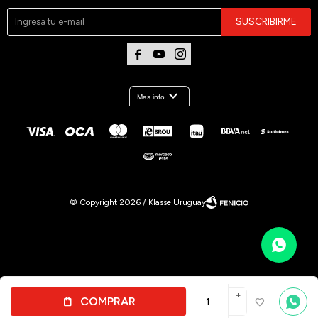
SUSCRIBIRME



expand_more
Mas info
© Copyright 2026 / Klasse Uruguay
Por
consultas
add
Fenicio
COMPRAR
no dudes
remove
en