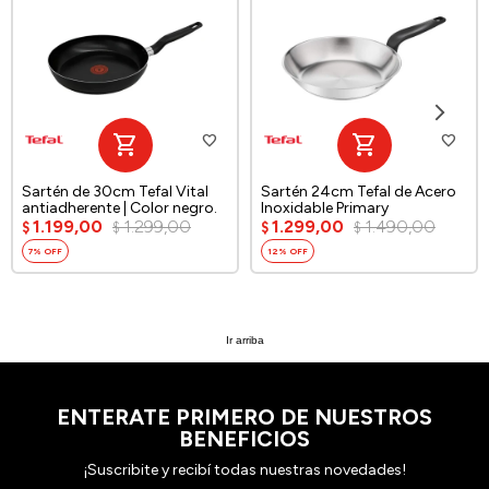
Sartén de 30cm Tefal Vital
Sartén 24cm Tefal de Acero
antiadherente | Color negro.
Inoxidable Primary
1.199,00
1.299,00
1.299,00
1.490,00
$
$
$
$
7
12
Ir arriba
ENTERATE PRIMERO DE NUESTROS
BENEFICIOS
¡Suscribite y recibí todas nuestras novedades!