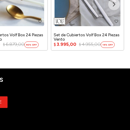
ertos Volf Box 24 Piezas
Set de Cubiertos Volf Box 24 Piezas
co
Vento
0
6.879,00
3.995,00
4.955,00
$
$
$
50
19
S
E