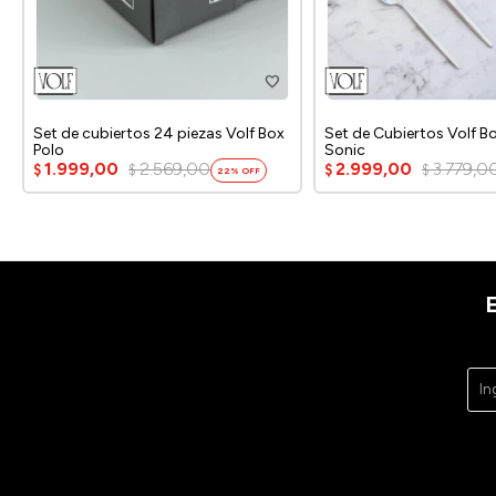
Set de cubiertos 24 piezas Volf Box
Set de Cubiertos Volf B
Polo
Sonic
1.999,00
2.569,00
2.999,00
3.779,0
$
$
$
$
22