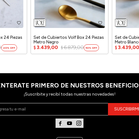
ox 24 Piezas
Set de Cubiertos Volf Box 24 Piezas
Set de Cubi
Metro Negro
Metro Blan
0
3.439,00
6.879,00
3.439,0
$
$
$
20
50
ENTERATE PRIMERO DE NUESTROS BENEFICIO
¡Suscribite y recibí todas nuestras novedades!
SUSCRIBIRM


