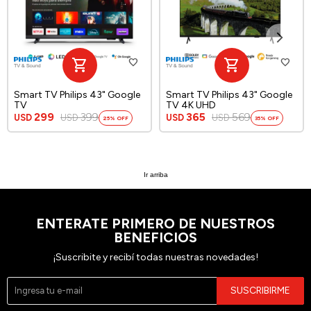
Smart TV Philips 43" Google
Smart TV Philips 43" Google
TV
TV 4K UHD
299
399
365
569
USD
USD
USD
USD
25
35
Ir arriba
ENTERATE PRIMERO DE NUESTROS
BENEFICIOS
¡Suscribite y recibí todas nuestras novedades!
SUSCRIBIRME