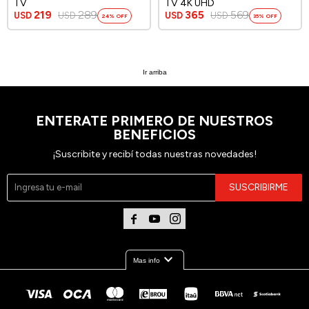
TV
TV 4K UHD
219
289
365
569
USD
USD
USD
USD
24
35
Ir arriba
ENTERATE PRIMERO DE NUESTROS
BENEFICIOS
¡Suscribite y recibí todas nuestras novedades!
SUSCRIBIRME



expand_more
Mas info