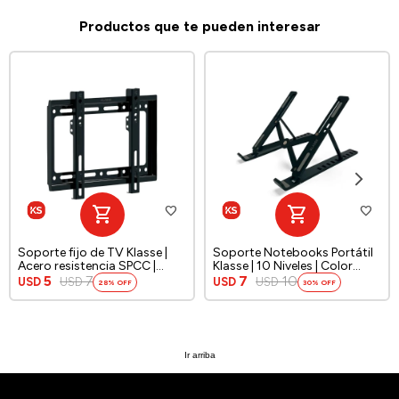
Productos que te pueden interesar
Soporte fijo de TV Klasse |
Soporte Notebooks Portátil
Acero resistencia SPCC |
Klasse | 10 Niveles | Color
Color negro
negro
5
7
7
10
USD
USD
USD
USD
28
30
Ir arriba