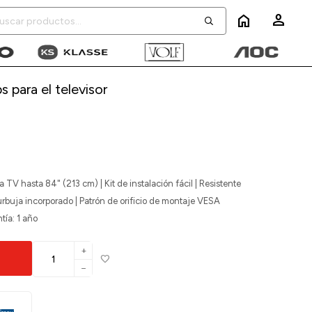
home
s para el televisor
a TV hasta 84" (213 cm) | Kit de instalación fácil | Resistente
burbuja incorporado | Patrón de orificio de montaje VESA
tía: 1 año
add
remove