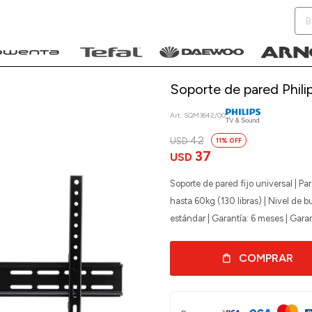
Soporte de pared Philip
SQM3642/00
42
USD
11
NOTIFICARME
37
USD
Soporte de pared fijo universal | Par
hasta 60kg (130 libras) | Nivel de 
estándar | Garantía: 6 meses | Garan
COMPRAR