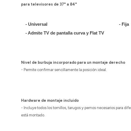
para televisores de 37" a 84"
- Universal
- Fija
- Admite TV de pantalla curva y Flat TV
Nivel de burbuja incorporado para un montaje derecho
- Permite confirmar sencillamente la posición ideal.
Hardware de montaje incluido
- Incluye todos los tornillos, tarugos y pernos necesarios para di
está montado.