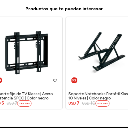
Productos que te pueden interesar
orte fijo de TV Klasse | Acero
Soporte Notebooks Portátil Klas
istencia SPCC | Color negro
10 Niveles | Color negro
5
7
7
10
D
USD
USD
USD
28
30