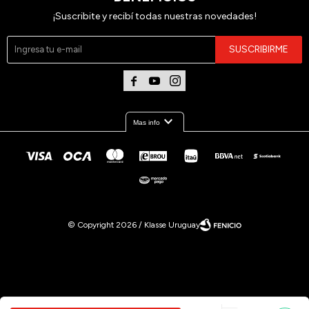
¡Suscribite y recibí todas nuestras novedades!
SUSCRIBIRME



expand_more
Mas info
© Copyright 2026 / Klasse Uruguay
Por