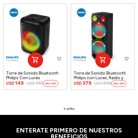
Torre de Sonido Bluetooth
Torre de Sonido Bluetooth
Philips Con Luces
Philips con Luces, Radio y
Carry On
149
199
379
599
USD
USD
USD
USD
25
36
Ir arriba
ENTERATE PRIMERO DE NUESTROS
BENEFICIOS