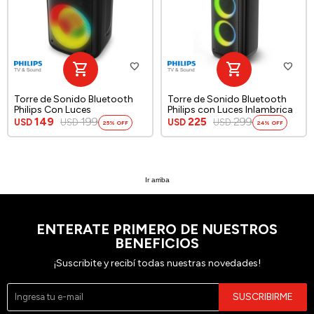
Torre de Sonido Bluetooth
Torre de Sonido Bluetooth
Philips Con Luces
Philips con Luces Inlambrica
149
199
225
299
USD
USD
USD
USD
25
24
Ir arriba
ENTERATE PRIMERO DE NUESTROS
BENEFICIOS
¡Suscribite y recibí todas nuestras novedades!
SUSCRIBIRME