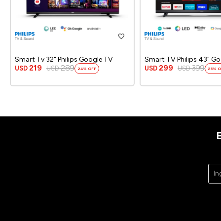
Smart Tv 32" Philips Google TV
Smart TV Philips 43" G
219
289
299
399
USD
USD
USD
USD
24
25