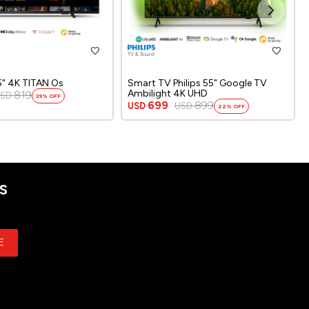
55" 4K TITAN Os
Smart TV Philips 55" Google TV
Ambilight 4K UHD
819
USD
39
699
899
USD
USD
22
S
E