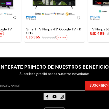
oogle TV
Smart TV Philips 43" Google TV 4K
TV Philips 
UHD
499
USD
365
569
USD
USD
35
ENTERATE PRIMERO DE NUESTROS BENEFICIO
¡Suscribite y recibí todas nuestras novedades!
SUSCRIBIRM


