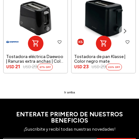
Tostadora eléctrica Daewoo
Tostadora de pan Klasse |
| Ranuras extra anchas | Color
Color negro mate
negro
21
29
23
29
USD
USD
USD
USD
27
20
Ir arriba
ENTERATE PRIMERO DE NUESTROS
BENEFICIOS
¡Suscribite y recibí todas nuestras novedades!