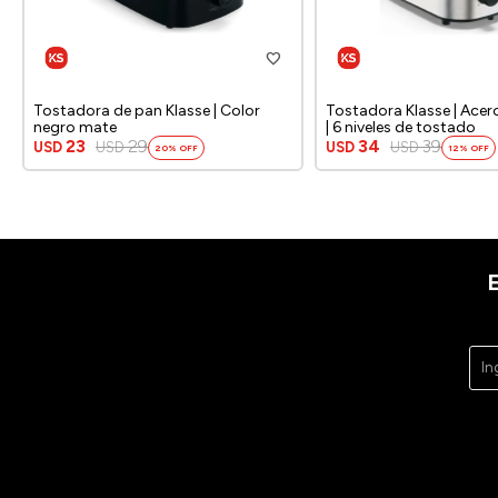
Tostadora de pan Klasse | Color
Tostadora Klasse | Acer
negro mate
| 6 niveles de tostado
23
29
34
39
USD
USD
USD
USD
20
12