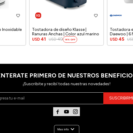
o Inoxidable
Tostadora de diseño Klasse |
Tostadora e
Ranuras Anchas | Color azul marino
Daewoo | 6 N
41
49
45
USD
USD
USD
US
16
ENTERATE PRIMERO DE NUESTROS BENEFICIO
¡Suscribite y recibí todas nuestras novedades!
SUSCRIBIRM



expand_more
Mas info