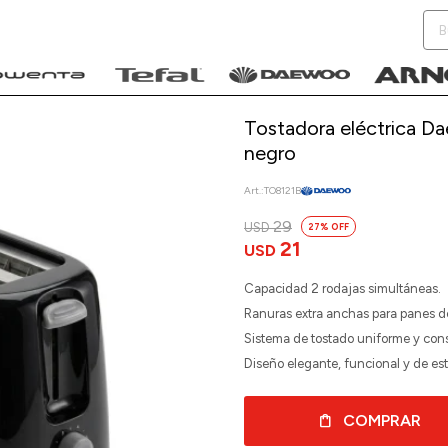
Tostadora eléctrica Da
negro
TO8121B
NOTIFICARME
29
USD
27
21
USD
Capacidad 2 rodajas simultáneas.
Ranuras extra anchas para panes de
Sistema de tostado uniforme y cons
Diseño elegante, funcional y de est
COMPRAR