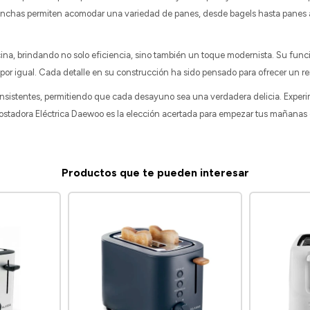
ra anchas permiten acomodar una variedad de panes, desde bagels hasta panes
cina, brindando no solo eficiencia, sino también un toque modernista. Su funci
por igual. Cada detalle en su construcción ha sido pensado para ofrecer un re
onsistentes, permitiendo que cada desayuno sea una verdadera delicia. Experi
 Tostadora Eléctrica Daewoo es la elección acertada para empezar tus mañanas
Productos que te pueden interesar