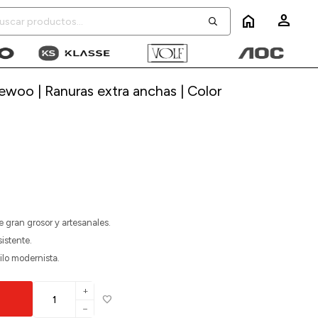
home
ewoo | Ranuras extra anchas | Color
 gran grosor y artesanales.
istente.
ilo modernista.
add
remove