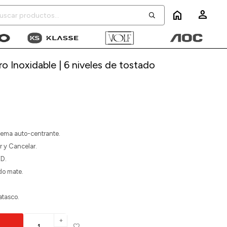
home
o Inoxidable | 6 niveles de tostado
tema auto-centrante.
r y Cancelar.
ED.
do mate.
atasco.
add