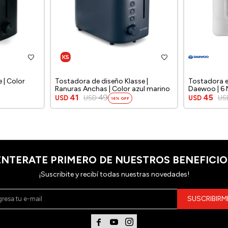
 | Color
Tostadora de diseño Klasse |
Tostadora e
Ranuras Anchas | Color azul marino
Daewoo | 6 N
41
49
45
USD
USD
USD
US
16
ENTERATE PRIMERO DE NUESTROS BENEFICIO
¡Suscribite y recibí todas nuestras novedades!
SUSCRIBIRM


