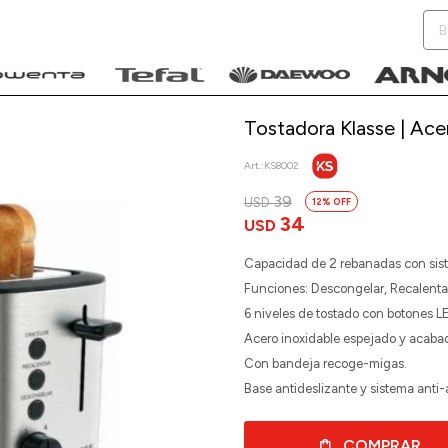
Tostadora Klasse | Acer
KS8002
39
USD
12
NOTIFICARME
34
USD
Capacidad de 2 rebanadas con sis
Funciones: Descongelar, Recalenta
6 niveles de tostado con botones L
Acero inoxidable espejado y acaba
Con bandeja recoge-migas.
Base antideslizante y sistema anti-
COMPRAR