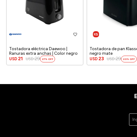
Tostadora eléctrica Daewoo |
Tostadora de pan Klasse
Ranuras extra anchas | Color negro
negro mate
21
29
23
29
USD
USD
USD
USD
27
20