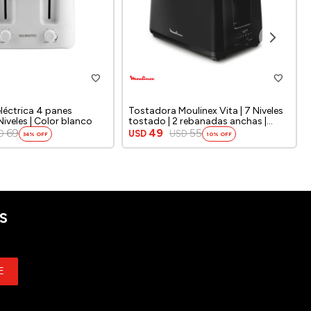
léctrica 4 panes
Tostadora Moulinex Vita | 7 Niveles
iveles | Color blanco
tostado | 2 rebanadas anchas |
Color negra.
69
49
55
D
USD
USD
34
10
S
E