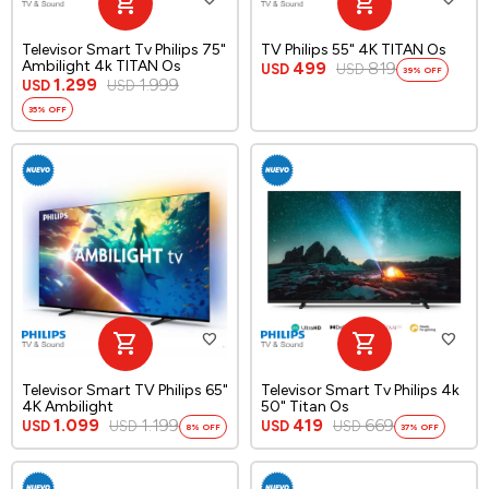
Televisor Smart Tv Philips 75"
TV Philips 55" 4K TITAN Os
Ambilight 4k TITAN Os
499
819
USD
USD
39
1.299
1.999
USD
USD
35
Televisor Smart TV Philips 65"
Televisor Smart Tv Philips 4k
4K Ambilight
50" Titan Os
1.099
1.199
419
669
USD
USD
USD
USD
8
37