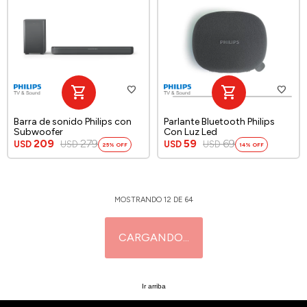
Barra de sonido Philips con
Parlante Bluetooth Philips
Subwoofer
Con Luz Led
209
279
59
69
USD
USD
USD
USD
25
14
MOSTRANDO
12
DE
64
Ir arriba