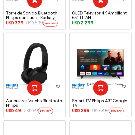
Torre de Sonido Bluetooth
OLED Televisor 4K Ambilight
Philips con Luces, Radio y
65" TITAN
Carry On
379
599
2.299
USD
USD
USD
36
Auriculares Vincha Bluetooth
Smart TV Philips 43" Google
Philips
TV
49
69
299
399
USD
USD
USD
USD
28
25